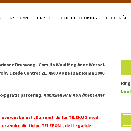
G
RS SCAN
PRISER
ONLINE BOOKING
GODE RÅD 
ianne Brusvang , Camilla Woulff og Anne Wessel.
trøby Egede Centret 21, 4600 Køge (Bag Rema 1000 i
Ring 
boo
 og gratis parkering
. Klinikken HAR KUN åbent efter
r overenskomst . Såfremt du får TILSKUD med
er ændre din tid pr. TELEFON , dette gælder