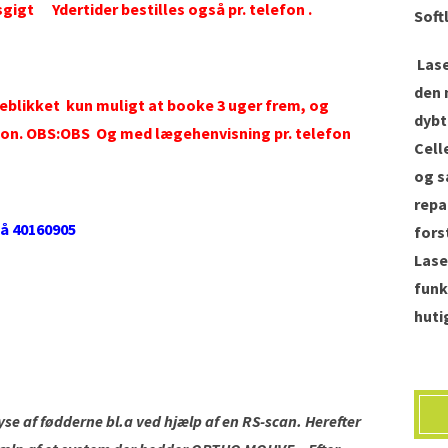
sgigt Ydertider bestilles også pr. telefon .
Soft
Lase
den 
øjeblikket kun muligt at booke 3 uger frem, og
dybt
elefon. OBS:OBS Og med lægehenvisning pr. telefon
Cell
og s
repa
på 40160905
fors
Lase
funk
huti
se af fødderne bl.a ved hjælp af en RS-scan. Herefter