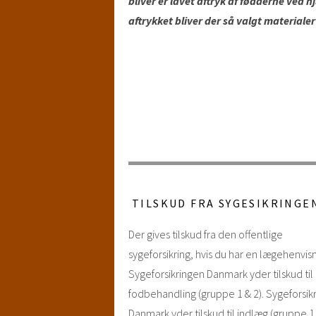
bliver er lavet aftryk af fødderne ve
aftrykket bliver der så valgt material
TILSKUD FRA SYGESIKRINGE
Der gives tilskud fra den offentlige
sygeforsikring, hvis du har en lægehenvisn
Sygeforsikringen Danmark yder tilskud til
fodbehandling (gruppe 1 & 2). Sygeforsik
Danmark yder tilskud til indlæg (gruppe 1,