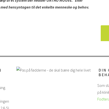
d hjælp af et system der hedder ORTHO MOUVE.
Efter
er med hensyntagen til det enkelte menneske og behov.
N
DIN
BEH
Som sta
ing.
på kli
Fodter
ringen
2 & 5).