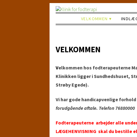
VELKOMMEN
INDLÆ
VELKOMMEN
V
elkommen hos fodterapeuterne Mar
Klinikken ligger i Sundhedshuset, S
Strøby Egede).
Vi har gode handicapvenlige forhold
forudgående aftale. Telefon 76880000
Fodterapeuterne arbejder alle unde
LÆGEHENVISNING skal du bestille ell