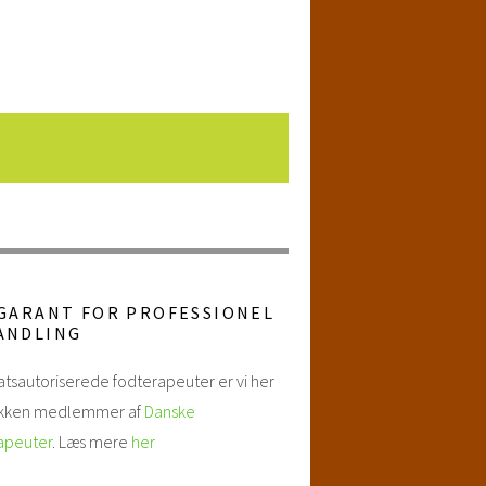
 GARANT FOR PROFESSIONEL
ANDLING
tsautoriserede fodterapeuter er vi her
nikken medlemmer af
Danske
apeuter
. Læs mere
her