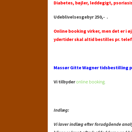
Diabetes, bøjler, leddegigt, psoriasi
Udeblivelsesgebyr 250,- .
Online booking virker, men det er i 
ydertider skal altid bestilles pr. t
Massør Gitte Wagner tidsbestilling 
Vi tilbyder
online booking
.
Indlæg:
Vi laver indlæg efter forudgående analy